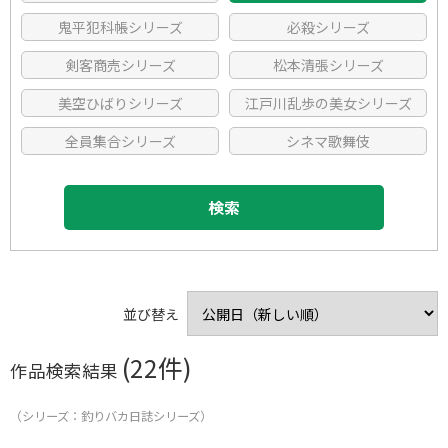
鬼平犯科帳シリーズ
名作に感動したい
スカッとしたい
必殺シリーズ
剣客商売シリーズ
実話が観たい
キュンキュンしたい
松本清張シリーズ
注目のワード
美空ひばりシリーズ
家族の絆に感動
江戸川乱歩の美女シリーズ
動物に癒されたい
大切な人と観たい
全員集合シリーズ
元気をもらいたい
シネマ歌舞伎
映像区分
これぞ社会派
時代劇が観たい
邦画
洋画
検索
ハラハラドキドキ
これぞエンターテインメント
アニメ
TVドラマ
せつない恋が観たい
豪華キャストが観たい
歌舞伎・演劇
韓流・アジア
小津安二郎監督作品
木下惠介監督作品
ほっこりしたい
人生に迷ったら
その他
溝口健二監督作品
小林正樹監督作品
並び替え
戦争を描く
これぞカルトムービー
清水宏監督作品
野村芳太郎監督作品
(22件)
ジャンル
作品検索結果
音楽も楽しみたい
山田洋次監督作品
大島渚監督作品
人間ドラマ
コメディ
（シリーズ：釣りバカ日誌シリーズ）
篠田正浩監督作品
五社英雄監督作品