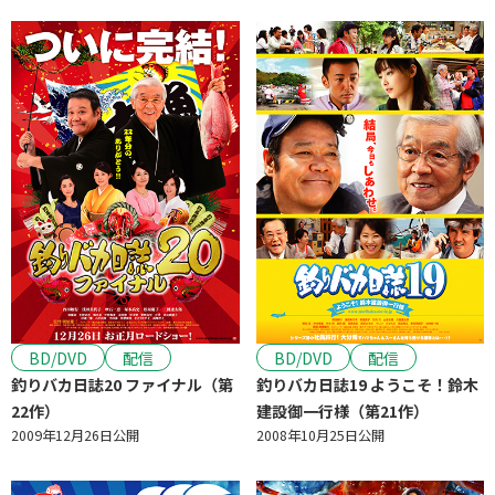
ラブストーリー
動物もの
深作欣二監督作品
ホラー
時代劇
アクション
SF・ファンタジー
社会派
ミステリー・サスペンス
ミュージカル・音楽映画
文芸作品
戦争
エロス
劇場版アニメ
TVアニメ
OVA
ドキュメンタリー
その他
記録映画
BD/DVD
配信
BD/DVD
配信
釣りバカ日誌20 ファイナル（第
釣りバカ日誌19 ようこそ！鈴木
配信サービス
22作）
建設御一行様（第21作）
2009年12月26日公開
2008年10月25日公開
U-Next
FOD
Hulu
Netflix
Amazon Prime Video
iTunes
GooglePlay
J:COMオンデマンド
Lemino