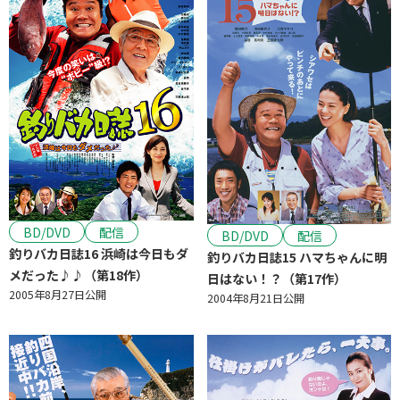
BD/DVD
配信
BD/DVD
配信
釣りバカ日誌16 浜崎は今日もダ
釣りバカ日誌15 ハマちゃんに明
メだった♪♪（第18作）
日はない！？（第17作）
2005年8月27日公開
2004年8月21日公開