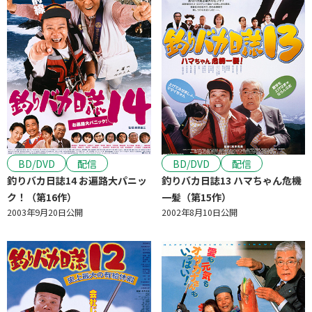
BD/DVD
配信
BD/DVD
配信
釣りバカ日誌14 お遍路大パニッ
釣りバカ日誌13 ハマちゃん危機
ク！（第16作）
一髪（第15作）
2003年9月20日公開
2002年8月10日公開