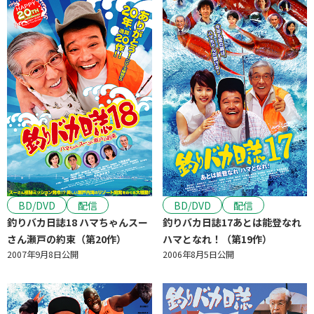
RakutenTV
YouTube
松竹公式
ひかりTV
TELASA
ビデオマーケット
みるプラス
music.jp
DMM TV
スカパー！ondemand
公開年
年
～
年
1921
2026
BD/DVD
配信
BD/DVD
配信
釣りバカ日誌18 ハマちゃんスー
釣りバカ日誌17あとは能登なれ
さん瀬戸の約束（第20作）
ハマとなれ！（第19作）
検索
2007年9月8日公開
2006年8月5日公開