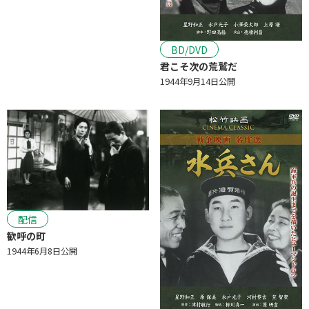
BD/DVD
君こそ次の荒鷲だ
1944年9月14日公開
配信
歓呼の町
1944年6月8日公開