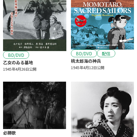
BD/DVD
配信
BD/DVD
桃太郎海の神兵
乙女のゐる基地
1945年4月12日公開
1945年4月26日公開
必勝歌