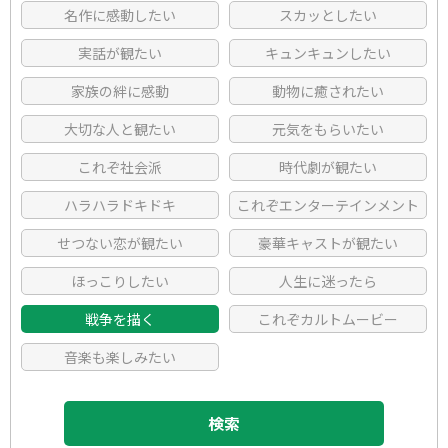
名作に感動したい
スカッとしたい
実話が観たい
キュンキュンしたい
注目のワード
家族の絆に感動
動物に癒されたい
大切な人と観たい
元気をもらいたい
映像区分
これぞ社会派
時代劇が観たい
邦画
洋画
ハラハラドキドキ
これぞエンターテインメント
アニメ
TVドラマ
せつない恋が観たい
豪華キャストが観たい
歌舞伎・演劇
韓流・アジア
ほっこりしたい
人生に迷ったら
その他
戦争を描く
これぞカルトムービー
ジャンル
音楽も楽しみたい
人間ドラマ
コメディ
検索
ラブストーリー
動物もの