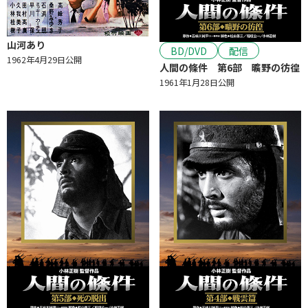
山河あり
BD/DVD
配信
1962年4月29日公開
人間の條件 第6部 曠野の彷徨
1961年1月28日公開