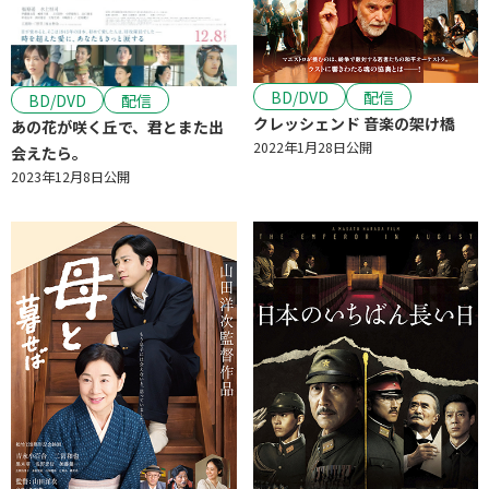
RakutenTV
YouTube
松竹公式
ひかりTV
TELASA
ビデオマーケット
みるプラス
music.jp
DMM TV
スカパー！ondemand
BD/DVD
配信
BD/DVD
配信
クレッシェンド 音楽の架け橋
あの花が咲く丘で、君とまた出
公開年
2022年1月28日公開
会えたら。
2023年12月8日公開
年
～
年
1921
2026
検索