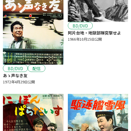
BD/DVD
阿片台地・地獄部隊突撃せよ
1966年10月15日公開
BD/DVD
配信
あゝ声なき友
1972年4月29日公開