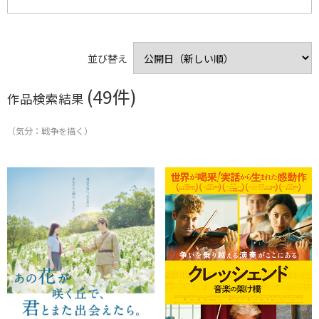
ホラー
時代劇
男はつらいよシリーズ
小津安二郎監督作品
釣りバカ日誌シリーズ
木下惠介監督作品
アクション
SF・ファンタジー
鬼平犯科帳シリーズ
溝口健二監督作品
小林正樹監督作品
必殺シリーズ
並び替え
社会派
ミステリー・サスペンス
剣客商売シリーズ
清水宏監督作品
野村芳太郎監督作品
松本清張シリーズ
(49件)
作品検索結果
ミュージカル・音楽映画
文芸作品
美空ひばりシリーズ
山田洋次監督作品
江戸川乱歩の美女シリーズ
大島渚監督作品
戦争
エロス
（気分：戦争を描く）
篠田正浩監督作品
全員集合シリーズ
五社英雄監督作品
シネマ歌舞伎
劇場版アニメ
TVアニメ
深作欣二監督作品
OVA
ドキュメンタリー
その他
記録映画
配信サービス
U-Next
FOD
Hulu
Netflix
Amazon Prime Video
iTunes
GooglePlay
J:COMオンデマンド
Lemino