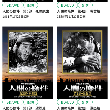
BD/DVD
配信
BD/DVD
配信
人間の條件 第5部 死の脱出
人間の條件 第4部 戦雲篇
1961年1月28日公開
1959年11月20日公開
BD/DVD
配信
BD/DVD
配信
人間の條件 第3部 望郷篇
人間の條件 第2部 激怒篇