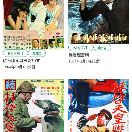
BD/DVD
配信
BD/DVD
配信
駆逐艦雪風
にっぽんぱらだいす
1964年2月16日公開
1964年10月4日公開