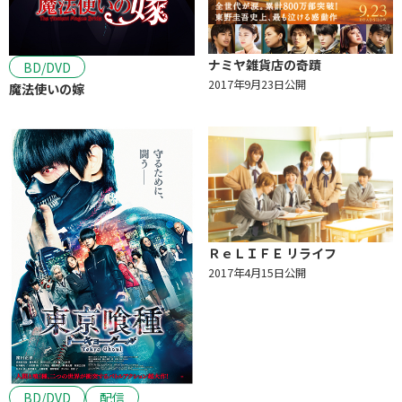
ナミヤ雑貨店の奇蹟
BD/DVD
2017年9月23日公開
魔法使いの嫁
ＲｅＬＩＦＥ リライフ
2017年4月15日公開
BD/DVD
配信