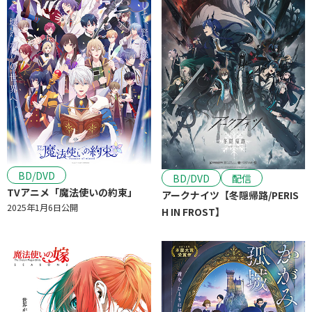
BD/DVD
BD/DVD
配信
TVアニメ「魔法使いの約束」
アークナイツ【冬隠帰路/PERIS
2025年1月6日公開
H IN FROST】