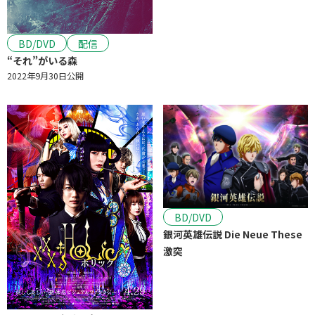
BD/DVD
配信
“それ”がいる森
2022年9月30日公開
BD/DVD
銀河英雄伝説 Die Neue These
激突