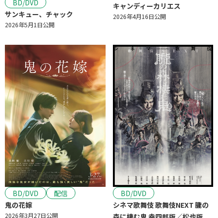
BD/DVD
キャンディーカリエス
サンキュー、チャック
2026年4月16日公開
2026年5月1日公開
BD/DVD
BD/DVD
配信
シネマ歌舞伎 歌舞伎NEXT 朧の
鬼の花嫁
2026年3月27日公開
森に棲む鬼 幸四郎版／松也版