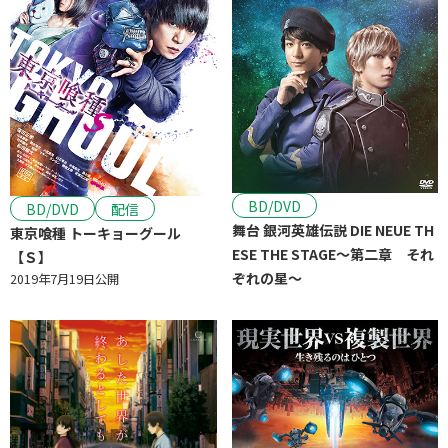
BD/DVD
BD/DVD
配信
舞台 銀河英雄伝説 DIE NEUE TH
東京喰種 トーキョーグール
ESE THE STAGE～第二章 それ
【Ｓ】
ぞれの星～
2019年7月19日公開