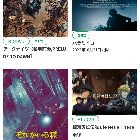
配信
BD/DVD
配信
パラミドロ
アークナイツ【黎明前奏/PRELU
2022年10月21日公開
DE TO DAWN】
BD/DVD
銀河英雄伝説 Die Neue These
策謀