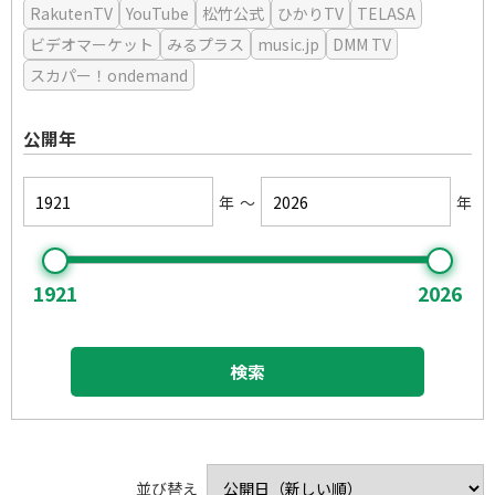
RakutenTV
YouTube
松竹公式
ひかりTV
TELASA
ビデオマーケット
みるプラス
music.jp
DMM TV
スカパー！ondemand
公開年
年
～
年
1921
2026
検索
男はつらいよシリーズ
小津安二郎監督作品
たくさん笑いたい
釣りバカ日誌シリーズ
木下惠介監督作品
泣きたい時に
鬼平犯科帳シリーズ
名作に感動したい
溝口健二監督作品
小林正樹監督作品
スカッとしたい
必殺シリーズ
並び替え