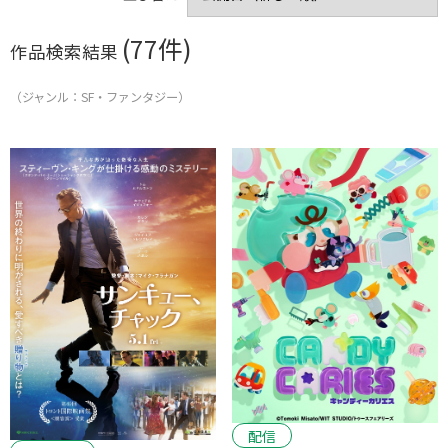
剣客商売シリーズ
清水宏監督作品
実話が観たい
キュンキュンしたい
野村芳太郎監督作品
松本清張シリーズ
(77件)
作品検索結果
美空ひばりシリーズ
山田洋次監督作品
家族の絆に感動
江戸川乱歩の美女シリーズ
動物に癒されたい
大島渚監督作品
（ジャンル：SF・ファンタジー）
大切な人と観たい
篠田正浩監督作品
全員集合シリーズ
元気をもらいたい
五社英雄監督作品
シネマ歌舞伎
深作欣二監督作品
これぞ社会派
時代劇が観たい
ハラハラドキドキ
これぞエンターテインメント
せつない恋が観たい
豪華キャストが観たい
ほっこりしたい
人生に迷ったら
戦争を描く
これぞカルトムービー
音楽も楽しみたい
配信