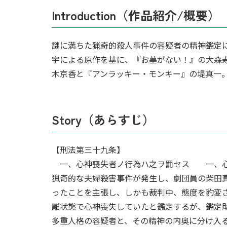
Introduction（作品紹介/概要）
謎に満ちた猟奇的殺人事件の容疑者の精神鑑定
宇による原作を基に、『お墓がない！』の大森
木京香と『アンラッキー・モンキー』の堤真一。
Story（あらすじ）
【刑法第三十九条】
一、心神喪失者ノ行為ハ之ヲ罰セス 一、心
猟奇的な夫婦殺害事件が発生し、劇団員の柴田
ったことを主張し、しかも裁判中、態度を豹変
離状態で心神喪失していたと鑑定するが、鑑定
多重人格の容疑者と、その精神の内奥に分け入