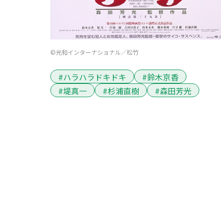
©光和インターナショナル／松竹
#ハラハラドキドキ
#鈴木京香
#堤真一
#杉浦直樹
#森田芳光