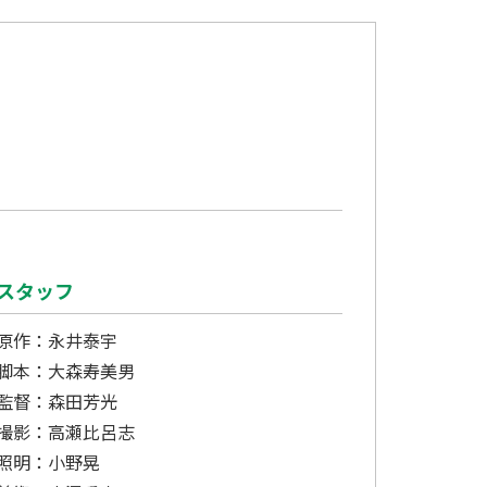
スタッフ
原作：永井泰宇
脚本：大森寿美男
監督：森田芳光
撮影：高瀬比呂志
照明：小野晃