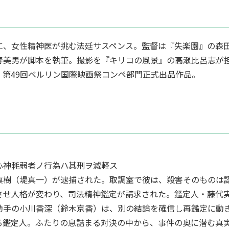
に、女性精神医が挑む法廷サスペンス。監督は『失楽園』の森
寿美男が脚本を執筆。撮影を『キリコの風景』の高瀬比呂志が
第49回ベルリン国際映画祭コンペ部門正式出品作品。
神耗弱者ノ行為ハ其刑ヲ減軽ス
真樹（堤真一）が逮捕された。取調室で彼は、殺害そのものは
させ人格が変わり、司法精神鑑定が請求された。鑑定人・藤代
助手の小川香深（鈴木京香）は、別の結論を確信し再鑑定に動
る鑑定人。ふたりの息詰まる対決の中から、事件の奥に潜む真