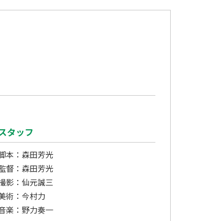
スタッフ
脚本：森田芳光
監督：森田芳光
撮影：仙元誠三
美術：今村力
音楽：野力奏一