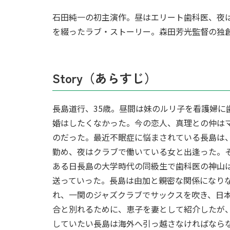
石田純一の初主演作。昼はエリート歯科医、夜
を綴ったラブ・ストーリー。森田芳光監督の独
Story（あらすじ）
長島道行、35歳。昼間は妹のルリ子を看護婦
婚はしたくなかった。今の恋人、真理との仲は
のだった。最近不眠症に悩まされている長島は
勤め、夜はクラブで働いている女と出逢った。
ある日長島の大学時代の同級生で歯科医の神山
送っていった。長島は由加と親密な関係になり
れ、一関のジャズクラブでサックスを吹き、日
合と別れるために、恵子を妻として紹介したが
していたい長島は海外へ引っ越さなければなら