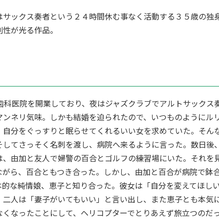
はサックス奏者という２４時間休む事なく活動する３５歳の独
創性が光る作品。
に歯科医院を開業しており、夜はジャズクラブでアルトサックス
マンネリ気味。しかも結婚を迫られたので、いつものようにル
、自分をぐっすりと眠らせてくれるいい女を求めていた。そん
そしてさっそく名刺を渡し、病院へ来るように言った。数日後
は、由加と友人で婦警の百合とゴルフの練習場にいた。それを
ながら、百合ともつき合った。しかし、由加と百合が病院で鉢
本的な純情娘、恵子と知り合った。彼女は「自分を変えてほし
、二人は「妻子がいてもいい」と言い出し、また恵子とも本気
なくなったことにして、ヘリコプターでとりあえず旅立つのだ