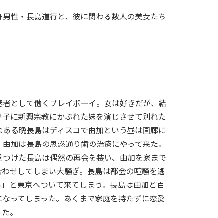
身男性・長島道行と、彼に関わる数人の美女たち
奏者として働くプレイボーイ。女は好きだが、結
リ子に新興宗教にかぶれた妹を演じさせて別れた
なある晩長島はディスコで由加という昼は画廊に
、由加は長島の思惑通り歯の治療にやって来た。
見つけた長島は偶然の再会を装い、由加を家まで
合わせしてしまい大騒ぎ。長島は都会の喧騒を逃
い」と東京へついて来てしまう。長島は由加と百
になってしまった。あくまで家庭を持たずに恋愛
った。