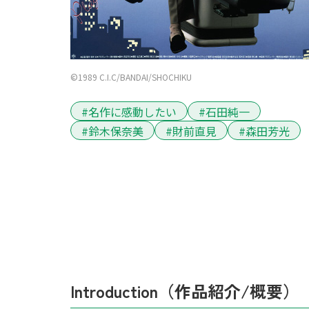
©1989 C.I.C/BANDAI/SHOCHIKU
#名作に感動したい
#石田純一
#鈴木保奈美
#財前直見
#森田芳光
Introduction（作品紹介/概要）