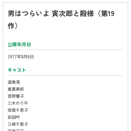
男はつらいよ 寅次郎と殿様（第19
作）
公開年月日
1977年8月6日
キャスト
渥美清
嵐寛寿郎
真野響子
三木のり平
倍賞千恵子
前田吟
三﨑千恵子
下條正巳