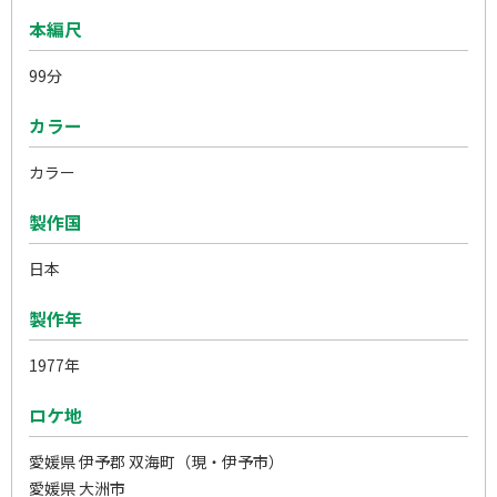
本編尺
99分
カラー
カラー
製作国
日本
製作年
1977年
ロケ地
愛媛県 伊予郡 双海町（現・伊予市）
愛媛県 大洲市