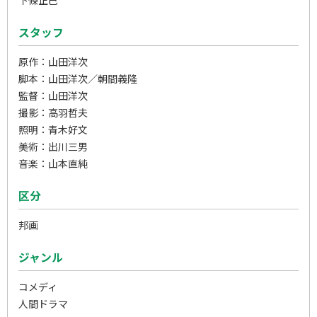
スタッフ
原作：山田洋次
脚本：山田洋次／朝間義隆
監督：山田洋次
撮影：高羽哲夫
照明：青木好文
美術：出川三男
音楽：山本直純
区分
邦画
ジャンル
コメディ
人間ドラマ