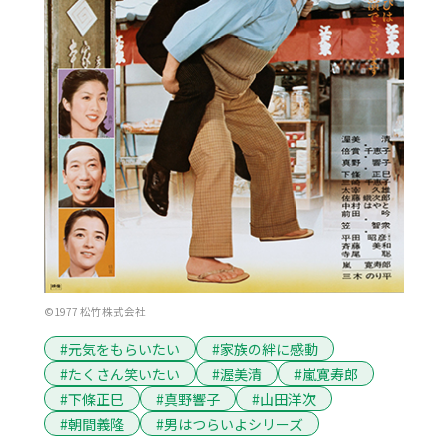
©1977 松竹株式会社
#元気をもらいたい
#家族の絆に感動
#たくさん笑いたい
#渥美清
#嵐寛寿郎
#下條正巳
#真野響子
#山田洋次
#朝間義隆
#男はつらいよシリーズ