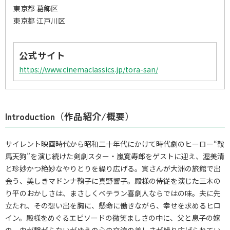
東京都 葛飾区
東京都 江戸川区
公式サイト
https://www.cinemaclassics.jp/tora-san/
Introduction（作品紹介/概要）
サイレント映画時代から昭和二十年代にかけて時代劇のヒーロー“鞍
馬天狗”を演じ続けた剣劇スター・嵐寛寿郎をゲストに迎え、渥美清
と珍妙かつ絶妙なやりとりを繰り広げる。寅さんが大洲の旅館で出
会う、美しきマドンナ鞠子に真野響子。殿様の侍従を演じた三木の
り平のおかしさは、まさしくベテラン喜劇人ならではの味。夫に先
立たれ、その想い出を胸に、懸命に働きながら、幸せを求めるヒロ
イン。殿様をめぐるエピソードの微笑ましさの中に、父と息子の嫁
の、血が繋がらないがゆえの心の交流の美しさが繰り広げられてい