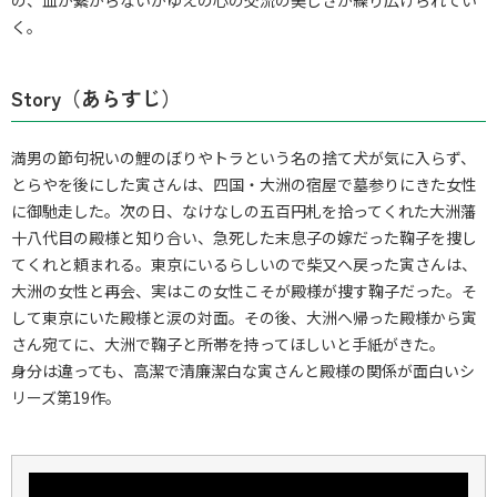
く。
Story（あらすじ）
満男の節句祝いの鯉のぼりやトラという名の捨て犬が気に入らず、
とらやを後にした寅さんは、四国・大洲の宿屋で墓参りにきた女性
に御馳走した。次の日、なけなしの五百円札を拾ってくれた大洲藩
十八代目の殿様と知り合い、急死した末息子の嫁だった鞠子を捜し
てくれと頼まれる。東京にいるらしいので柴又へ戻った寅さんは、
大洲の女性と再会、実はこの女性こそが殿様が捜す鞠子だった。そ
して東京にいた殿様と涙の対面。その後、大洲へ帰った殿様から寅
さん宛てに、大洲で鞠子と所帯を持ってほしいと手紙がきた。
身分は違っても、高潔で清廉潔白な寅さんと殿様の関係が面白いシ
リーズ第19作。