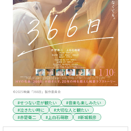
©2025 映画「366日」製作委員会
#せつない恋が観たい
#音楽も楽しみたい
#泣きたい時に
#大切な人と観たい
#赤楚衛二
#上白石萌歌
#新城毅彦