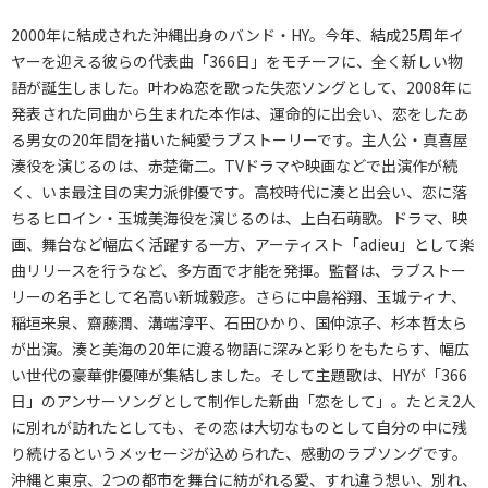
2000年に結成された沖縄出身のバンド・HY。今年、結成25周年イ
ヤーを迎える彼らの代表曲「366日」をモチーフに、全く新しい物
語が誕生しました。叶わぬ恋を歌った失恋ソングとして、2008年に
発表された同曲から生まれた本作は、運命的に出会い、恋をしたあ
る男女の20年間を描いた純愛ラブストーリーです。主人公・真喜屋
湊役を演じるのは、赤楚衛二。TVドラマや映画などで出演作が続
く、いま最注目の実力派俳優です。高校時代に湊と出会い、恋に落
ちるヒロイン・玉城美海役を演じるのは、上白石萌歌。ドラマ、映
画、舞台など幅広く活躍する一方、アーティスト「adieu」として楽
曲リリースを行うなど、多方面で才能を発揮。監督は、ラブストー
リーの名手として名高い新城毅彦。さらに中島裕翔、玉城ティナ、
稲垣来泉、齋藤潤、溝端淳平、石田ひかり、国仲涼子、杉本哲太ら
が出演。湊と美海の20年に渡る物語に深みと彩りをもたらす、幅広
い世代の豪華俳優陣が集結しました。そして主題歌は、HYが「366
日」のアンサーソングとして制作した新曲「恋をして」。たとえ2人
に別れが訪れたとしても、その恋は大切なものとして自分の中に残
り続けるというメッセージが込められた、感動のラブソングです。
沖縄と東京、2つの都市を舞台に紡がれる愛、すれ違う想い、別れ、