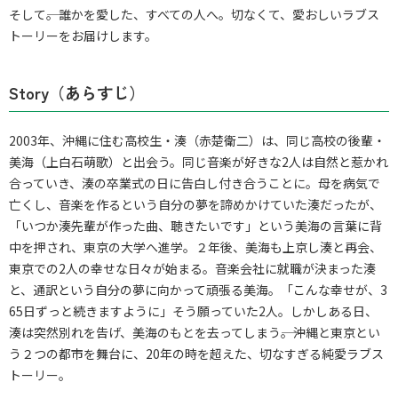
そして――。誰かを愛した、すべての人へ。切なくて、愛おしいラブス
トーリーをお届けします。
Story（あらすじ）
2003年、沖縄に住む高校生・湊（赤楚衛二）は、同じ高校の後輩・
美海（上白石萌歌）と出会う。同じ音楽が好きな2人は自然と惹かれ
合っていき、湊の卒業式の日に告白し付き合うことに。母を病気で
亡くし、音楽を作るという自分の夢を諦めかけていた湊だったが、
「いつか湊先輩が作った曲、聴きたいです」という美海の言葉に背
中を押され、東京の大学へ進学。２年後、美海も上京し湊と再会、
東京での2人の幸せな日々が始まる。音楽会社に就職が決まった湊
と、通訳という自分の夢に向かって頑張る美海。「こんな幸せが、3
65日ずっと続きますように」そう願っていた2人。しかしある日、
湊は突然別れを告げ、美海のもとを去ってしまう――。沖縄と東京とい
う２つの都市を舞台に、20年の時を超えた、切なすぎる純愛ラブス
トーリー。