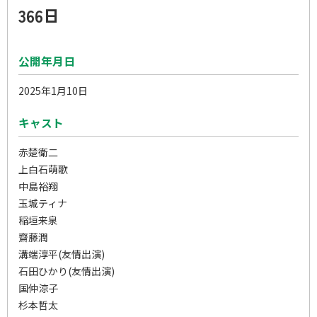
366日
公開年月日
2025年1月10日
キャスト
赤楚衛二
上白石萌歌
中島裕翔
玉城ティナ
稲垣来泉
齋藤潤
溝端淳平(友情出演)
石田ひかり(友情出演)
国仲涼子
杉本哲太