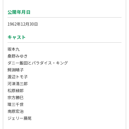
公開年月日
1962年12月30日
キャスト
坂本九
桑野みゆき
ダニー飯田とパラダイス・キング
鰐淵晴子
渡辺トモ子
河津清三郎
松原緑郎
宗方勝巳
環三千世
南原宏治
ジェリー藤尾