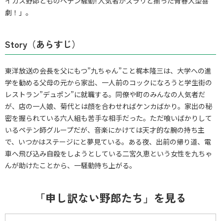
イカス野郎どものペテン騒動! 人気者がズラリと揃った青春大型喜
劇！」。
Story（あらすじ）
東洋放送の会長を父にもつ”九ちゃん”こと梶本隆三は、大学への進
学を勧める父母の元から家出、一人前のコックになろうと学生街の
レストラン”デュポン”に就職する。同僚や町のみんなの人気者だ
が、店の一人娘、菊代とは顔を合わせればケンカばかり。家出の秘
密を握られている六人組も苦手な相手だった。ただ喰いばかりして
いるペテン師グループだが、音楽にかけては天才的な腕の持ち主
で、いつかはステージにと夢見ている。ある夜、出前の帰り道、電
車へ飛び込み自殺をしようとしている二宮久恵という女性を九ちゃ
んが助けたことから、一騒動持ち上がる。
「申し訳ない野郎たち」を見る