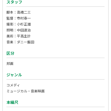
スタッフ
脚本：高橋二三
監督：市村泰一
撮影：小杉正雄
照明：中田達治
美術：平高主計
音楽：ダニー飯田
区分
邦画
ジャンル
コメディ
ミュージカル・音楽映画
本編尺