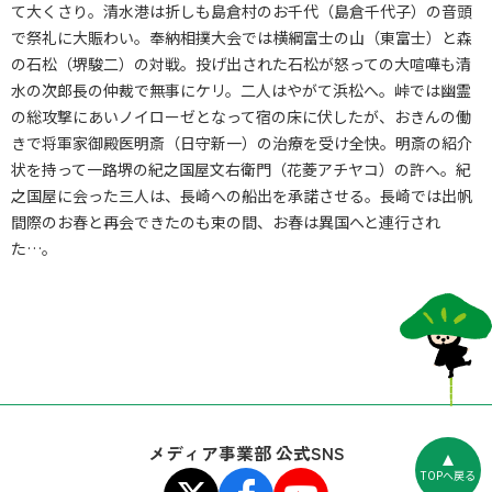
て大くさり。清水港は折しも島倉村のお千代（島倉千代子）の音頭
で祭礼に大賑わい。奉納相撲大会では横綱富士の山（東富士）と森
の石松（堺駿二）の対戦。投げ出された石松が怒っての大喧嘩も清
水の次郎長の仲裁で無事にケリ。二人はやがて浜松へ。峠では幽霊
の総攻撃にあいノイローゼとなって宿の床に伏したが、おきんの働
きで将軍家御殿医明斎（日守新一）の治療を受け全快。明斎の紹介
状を持って一路堺の紀之国屋文右衛門（花菱アチヤコ）の許へ。紀
之国屋に会った三人は、長崎への船出を承諾させる。長崎では出帆
間際のお春と再会できたのも束の間、お春は異国へと連行され
た…。
メディア事業部 公式SNS
TOPへ戻る