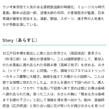
ラジオ東京他で人気のある連続放送劇の映画化、ミュージカル時代
喜劇。脚本は吉田一郎、淀橋太郎の共同、大曾根辰夫が監督、石本
秀雄が撮影を担当する。演劇、歌謡、スポーツ、漫才界の人気者た
ちが多数出演している。
Story（あらすじ）
お江戸日本橋を振出しに旅に出た弥次さん（高田浩吉）喜多さん
（伴淳三郎）は、開化の港浦賀へ。二人は国際使節として、悪役人
のため黒船に連れ去られた母親お春（高峰三枝子）を求める、おき
ん（シリア・ポール）に同情。一方、酒場クロブネではストリッパ
ーのキッス襲撃に大騒ぎ。箱根を越えて大磯から小田原へ。二人は
宿で女按摩に惚れたりした上、おきんを連れて下田へ向かう。唐人
お吉（ミス・ワカサ）で名高い下田港へ来て見れば既にお春は長崎
へ連れ去られた後。弱った二人は、おきんの胸に「情ある方は長崎
までお連れ下さい」と記して海路を清水港へ向かう。船中、浪曲師
虎造（広沢虎造）と知り合い話に花が咲いたが再びおきんを見つけ