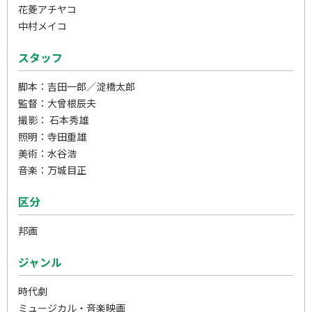
花菱アチヤコ
中村メイコ
スタッフ
脚本：吉田一郎／淀橋太郎
監督：大曾根辰夫
撮影： 石本秀雄
照明：寺田重雄
美術：水谷浩
音楽：万城目正
区分
邦画
ジャンル
時代劇
ミュージカル・音楽映画