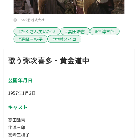
Ⓒ1957松竹株式会社
#たくさん笑いたい
#高田浩吉
#伴淳三郎
#高峰三枝子
#中村メイコ
歌う弥次喜多・黄金道中
公開年月日
1957年1月3日
キャスト
高田浩吉
伴淳三郎
高峰三枝子