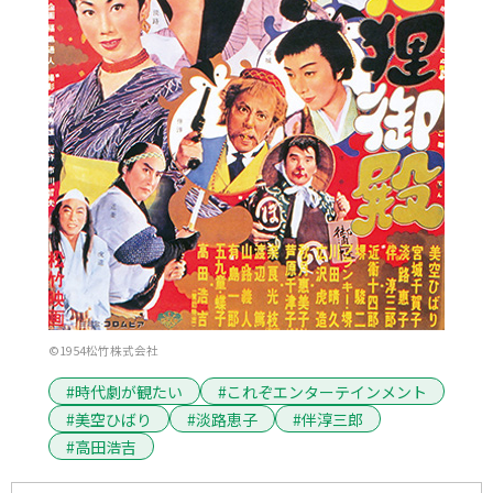
©1954松竹株式会社
#時代劇が観たい
#これぞエンターテインメント
#美空ひばり
#淡路恵子
#伴淳三郎
#高田浩吉