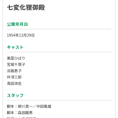
七変化狸御殿
公開年月日
1954年12月29日
キャスト
美空ひばり
宮城千賀子
淡路恵子
伴淳三郎
高田浩吉
スタッフ
脚本：柳川真一／中田竜雄
脚本：森田龍男