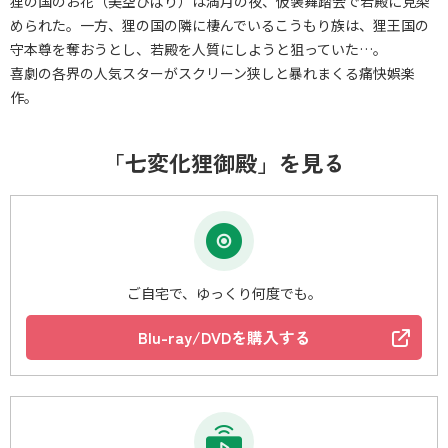
狸の国のお花（美空ひばり）は満月の夜、仮装舞踏会で若殿に見染
められた。一方、狸の国の隣に棲んでいるこうもり族は、狸王国の
守本尊を奪おうとし、若殿を人質にしようと狙っていた…。
喜劇の各界の人気スターがスクリーン狭しと暴れまくる痛快娯楽
作。
「七変化狸御殿」を見る
ご自宅で、ゆっくり何度でも。
Blu-ray/DVDを購入する