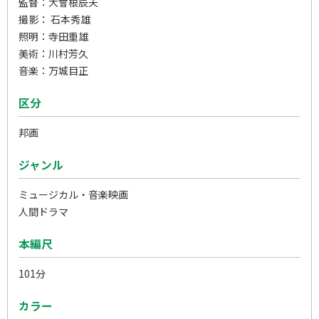
監督：大曾根辰夫
撮影： 石本秀雄
照明：寺田重雄
美術：川村芳久
音楽：万城目正
区分
邦画
ジャンル
ミュージカル・音楽映画
人間ドラマ
本編尺
101分
カラー