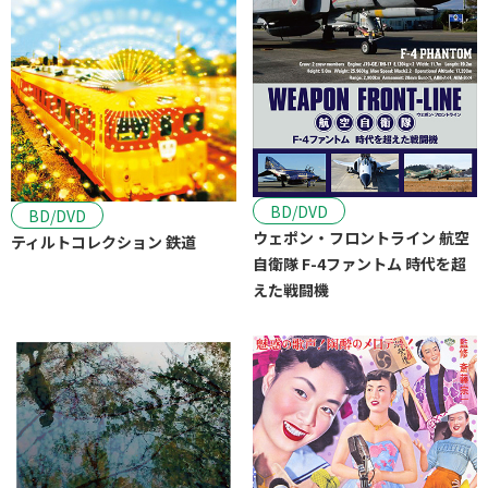
BD/DVD
BD/DVD
ウェポン・フロントライン 航空
ティルトコレクション 鉄道
自衛隊 F-4ファントム 時代を超
えた戦闘機