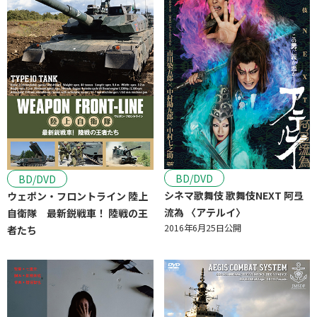
BD/DVD
BD/DVD
シネマ歌舞伎 歌舞伎NEXT 阿弖
ウェポン・フロントライン 陸上
流為 〈アテルイ〉
自衛隊 最新鋭戦車！ 陸戦の王
2016年6月25日公開
者たち