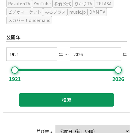
RakutenTV
YouTube
松竹公式
ひかりTV
TELASA
ビデオマーケット
みるプラス
music.jp
DMM TV
スカパー！ondemand
公開年
年
～
年
1921
2026
検索
男はつらいよシリーズ
小津安二郎監督作品
たくさん笑いたい
釣りバカ日誌シリーズ
木下惠介監督作品
泣きたい時に
鬼平犯科帳シリーズ
名作に感動したい
溝口健二監督作品
小林正樹監督作品
スカッとしたい
必殺シリーズ
並び替え