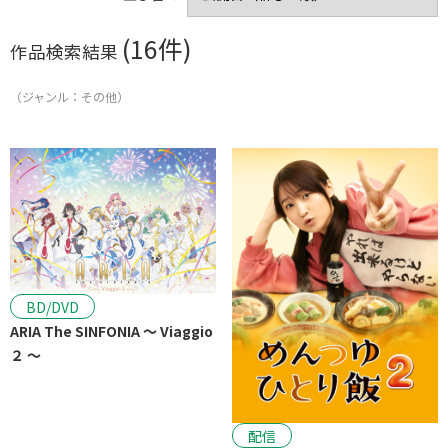
剣客商売シリーズ
清水宏監督作品
実話が観たい
キュンキュンしたい
野村芳太郎監督作品
松本清張シリーズ
(16件)
作品検索結果
美空ひばりシリーズ
山田洋次監督作品
家族の絆に感動
江戸川乱歩の美女シリーズ
動物に癒されたい
大島渚監督作品
（ジャンル：その他）
大切な人と観たい
篠田正浩監督作品
全員集合シリーズ
元気をもらいたい
五社英雄監督作品
シネマ歌舞伎
深作欣二監督作品
これぞ社会派
時代劇が観たい
ハラハラドキドキ
これぞエンターテインメント
せつない恋が観たい
豪華キャストが観たい
ほっこりしたい
人生に迷ったら
戦争を描く
これぞカルトムービー
BD/DVD
ARIA The SINFONIA ～ Viaggio
音楽も楽しみたい
２ ～
配信