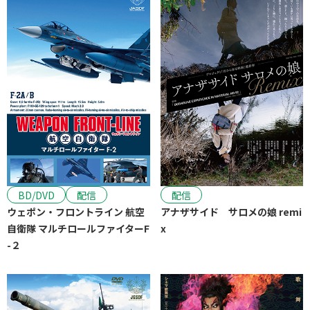
BD/DVD
配信
配信
ウェポン・フロントライン 航空
アナザサイド サロメの娘 remi
自衛隊 マルチロールファイターF
x
-２