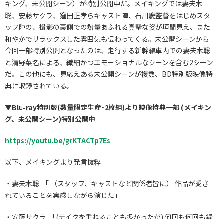
キング、未公開シーン）が特別公開中だ。メイキングでは妻夫木
聡、安藤サクラ、窪田正孝らキャスト陣、石川慶監督をはじめスタ
ッフ陣の、撮影の裏側での熱量あふれる真摯な姿が垣間見え、また
和やかでリラックスした雰囲気も伝わってくる。未公開シーンから
今回一部特別公開となったのは、走行する新幹線車内での妻夫木聡
と清野菜名による、繊細かつエモーショナルなシーンを含む2シーン
だ。この他にも、見応えある未公開シーンが複数、BD特別版映像特
典に収録されている。
▼Blu-ray特別版(数量限定生産･2枚組)より映像特典一部 (メイキン
グ、未公開シーン)特別公開中
https://youtu.be/grKTACTp7Es
以下、メイキングより発言抜粋
・妻夫木聡 「 （スタッフ、キャストなど関係者皆に） 作品が愛さ
れていることを実感しながら演じた」
・安藤サクラ 「(テイクを重ねることも多かったが) 何回も何回も繰