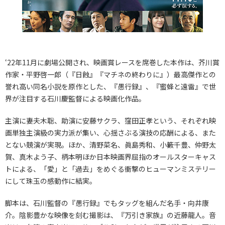
‘22年11月に劇場公開され、映画賞レースを席巻した本作は、芥川賞
作家・平野啓一郎（『日蝕』『マチネの終わりに』）最高傑作との
誉れ高い同名小説を原作とした、『愚行録』、『蜜蜂と遠雷』で世
界が注目する石川慶監督による映画化作品。
主演に妻夫木聡、助演に安藤サクラ、窪田正孝という、それぞれ映
画単独主演級の実力派が集い、心揺さぶる演技の応酬による、また
とない競演が実現。ほか、清野菜名、眞島秀和、小籔千豊、仲野太
賀、真木よう子、柄本明ほか日本映画界屈指のオールスターキャス
トによる、「愛」と「過去」をめぐる衝撃のヒューマンミステリー
にして珠玉の感動作に結実。
脚本は、石川監督の『愚行録』でもタッグを組んだ名手・向井康
介。陰影豊かな映像を刻む撮影は、『万引き家族』の近藤龍人。音