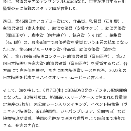
楽は、台湾の室内楽アンサンブルCicadaなど、世界が注目する石川
監督の元に気鋭のスタッフ陣が参集した。
過日、第46回日本アカデミー賞にて、作品賞、監督賞（石川慶）、
主演男優賞（妻夫木聡）、助演女優賞（安藤サクラ）、助演男優賞
（窪田正孝）、脚本賞（向井康介）、録音賞（小川武）、編集賞
（石川慶）の、最多8部門で最優秀賞を受賞という圧巻の結果となっ
たほか、第65回ブルーリボン賞･作品賞、助演女優賞（清野菜
名）、第77回毎日映画コンクール･助演男優賞（窪田正孝）、第32
回日本映画批評家大賞･助演男優賞（窪田正孝）を受賞するなど、各
方面にて高評価を獲得、まさに国内映画賞レースを席巻、2022年の
日本映画を代表するハイクオリティ･ムービーと言える。
そして、満を持して、6月7日(水)にBD&DVD発売･デジタル配信開始
となった。BD特別版は、格調高いスリーブケースに包まれた数量限
定生産の2枚組。未公開シーン入りメイキング、イベント映像集（ヴ
ェネチア映画祭、釜山映画祭、ジャパンプレミア、公開初日）など
映像特典が満載。映画の芳醇かつ深遠な世界をより細部まで堪能で
きる、充実の内容だ。