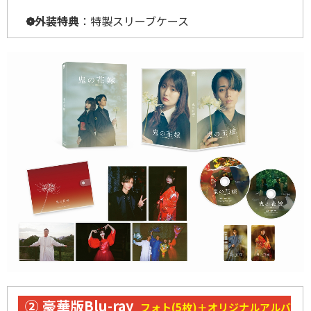
❁
外装特典
：特製スリーブケース
② 豪華版Blu-ray
フォト(5枚)＋オリジナルアルバ