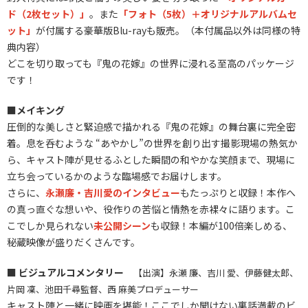
ド（2枚セット）」
。また
「フォト（5枚）＋オリジナルアルバムセ
ット」
が付属する豪華版Blu-rayも販売。（本付属品以外は同様の特
典内容）
どこを切り取っても『鬼の花嫁』の世界に浸れる至高のパッケージ
です！
■メイキング
圧倒的な美しさと緊迫感で描かれる『鬼の花嫁』の舞台裏に完全密
着。息を呑むような “あやかし”の世界を創り出す撮影現場の熱気か
ら、キャスト陣が見せるふとした瞬間の和やかな笑顔まで、現場に
立ち会っているかのような臨場感でお届けします。
さらに、
永瀬廉・吉川愛のインタビュー
もたっぷりと収録！本作へ
の真っ直ぐな想いや、役作りの苦悩と情熱を赤裸々に語ります。こ
こでしか見られない
未公開シーン
も収録！本編が100倍楽しめる、
秘蔵映像が盛りだくさんです。
■ ビジュアルコメンタリー
【出演】永瀬 廉、吉川 愛、伊藤健太郎、
片岡 凜、池田千尋監督、西 麻美プロデューサー
キャスト陣と一緒に映画を堪能！ここでしか聞けない裏話満載のビ