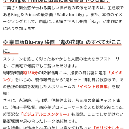
甘美さと緊張感が伝わる美しい世界観の映像を彩るのは、主題歌で
あるKing & Princeの最新曲「Waltz for Lily」。また、本作のイメ
ージソングとして、由薫による描き下ろし楽曲「Ray」が本作に更
に彩りを加えます。
❖
豪華版Blu-ray ――映画『鬼の花嫁』のすべてがここ
に――。
スクリーンを美しく彩ったあやかしと人間の壮大なラブストーリー
を、ご自宅で何度でもご覧いただけます。
総収録時間
約250分
の映像特典には、撮影の舞台裏に迫る
「メイキ
ング」
をはじめ、製作報告会から“鬼ヒット”御礼舞台挨拶まで、あ
の熱狂の瞬間を凝縮した大ボリュームの
「イベント映像集」
を収
録！
さらに、永瀬廉、吉川愛、伊藤健太郎、片岡凜の豪華キャスト陣
に、池田千尋監督、西麻美プロデューサーを交えた総勢6名による、
超贅沢な
「ビジュアルコメンタリー」
も収録。ここでしか聞けない
撮影秘話や息の合ったトークは必聴です。
封入特典には玲夜と柚子の美しい姿を切り取った
「オリジナルカー