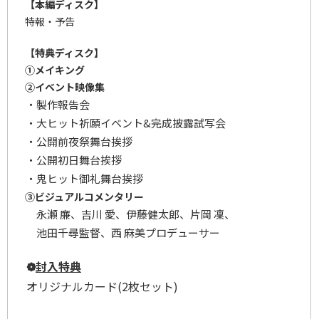
【本編ディスク】
特報・予告
【特典ディスク】
①メイキング
②イベント映像集
・製作報告会
・大ヒット祈願イベント&完成披露試写会
・公開前夜祭舞台挨拶
・公開初日舞台挨拶
・鬼ヒット御礼舞台挨拶
③ビジュアルコメンタリー
永瀬 廉、吉川 愛、伊藤健太郎、片岡 凜、
池田千尋監督、西 麻美プロデューサー
❁
封入特典
オリジナルカード(2枚セット)