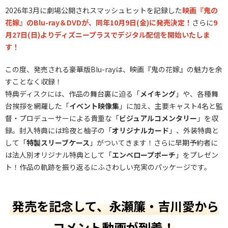
2026年3月に劇場公開されスマッシュヒットを記録した
映画『鬼の
花嫁』のBlu-ray＆DVDが、
同年10月9日(金)に発売決定！
さらに
9
月27日(日)よりディズニープラスでデジタル配信を開始いたしま
す！
この度、発売される豪華版Blu-rayは、映画『鬼の花嫁』の魅力を余
すことなく収録！
特典ディスクには、作品の舞台裏に迫る「
メイキング
」や、各種舞
台挨拶を網羅した「
イベント映像集
」に加え、主要キャスト4名と監
督・プロデューサーによる貴重な「
ビジュアルコメンタリー
」を収
録。封入特典には玲夜と柚子の「
オリジナルカード
」、外装特典と
して「
特製スリーブケース
」がついてきます！さらに早期予約者に
は法人別オリジナル特典として「
エンベロープポーチ
」をプレゼン
ト！作品の軌跡を振り返るにふさわしい充実のパッケージです。
発売を記念して、永瀬簾・吉川愛から
コメント動画が到着！