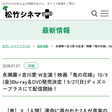
松竹の2000本以上の映画作品から、オススメ映画をご案内
最新情報
松竹シネマプラスTOP
最新情報
永瀬廉×吉川愛 W主演！映画『鬼の花嫁』10/9
2026.07.07
邦画
永瀬廉×吉川愛 W主演！映画『鬼の花嫁』10/9
(金)Blu-ray＆DVD発売決定！9/27(日)ディズニ
ープラスにて配信開始！
［鬼］×［人間］運命に導かれた2人が真実の