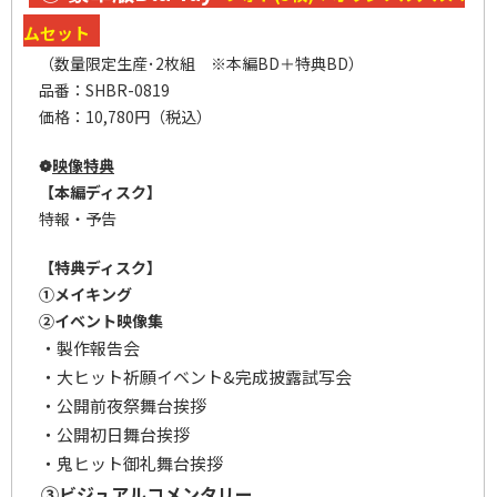
ムセット
（数量限定生産･2枚組 ※本編BD＋特典BD）
品番：SHBR-0819
価格：10
,780円（税込）
❁
映像特典
【本編ディスク】
特報・予告
【特典ディスク】
①メイキング
②イベント映像集
・製作報告会
・大ヒット祈願イベント&完成披露試写会
・公開前夜祭舞台挨拶
・公開初日舞台挨拶
・鬼ヒット御礼舞台挨拶
③ビジュアルコメンタリー