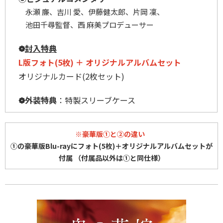
永瀬 廉、吉川 愛、伊藤健太郎、片岡 凜、
池田千尋監督、西 麻美プロデューサー
❁
封入特典
L版フォト(5枚) ＋ オリジナルアルバムセット
オリジナルカード(2枚セット)
❁
外装特典
：特製スリーブケース
※豪華版①と②の違い
①の豪華版Blu-rayにフォト(5枚)＋オリジナルアルバムセットが
付属 （付属品以外は①と同仕様）