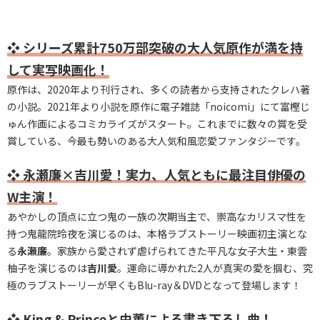
❖ シリーズ累計750万部突破の大人気原作が満を持
して実写映画化！
原作は、2020年より刊行され、多くの読者から支持されたクレハ著
の小説。2021年より小説を原作に電子雑誌「noicomi」にて富樫じ
ゅん作画によるコミカライズがスタート。これまでに数々の賞を受
賞している、今最も勢いのある大人気和風恋愛ファンタジーです。
❖ 永瀬廉×吉川愛！実力、人気ともに最注目俳優の
W主演！
あやかしの頂点に立つ鬼の一族の次期当主で、崇高なカリスマ性を
持つ鬼龍院玲夜を演じるのは、本格ラブストーリー映画初主演とな
る
永瀬廉
。家族から愛されず虐げられてきた平凡な女子大生・東雲
柚子を演じるのは
吉川愛
。運命に導かれた2人が真実の愛を掴む、究
極のラブストーリーが早くもBlu-ray＆DVDとなって登場します！
❖ King & Princeと由薫による書き下ろし曲！