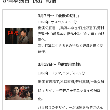
3月7日～『最後の切札』
1960年･サスペンス･93分
出演:佐田啓二/桑野みゆき/日比野恵子/芳村
真理 他 白崎秀雄の傑作小説「肉の僕」の映
画化。
冷い打算に生きる男の行動と破滅を描く問
題作。
3月18日～『観賞用男性』
1960年･ドラマ/コメディ･89分
出演:有馬稲子/杉浦直樹/芳村真理/十朱久雄
他 デザイナー中林洋子のエッセイの映画
化。
パリ帰りのデザイナーが国家をも巻き込ん