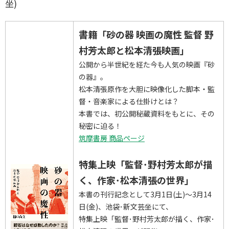
坐)
書籍「砂の器 映画の魔性 監督 野
村芳太郎と松本清張映画」
公開から半世紀を経た今も人気の映画『砂
の器』。
松本清張原作を大胆に映像化した脚本・監
督・音楽家による仕掛けとは？
本書では、初公開秘蔵資料をもとに、その
秘密に迫る！
筑摩書房 商品ページ
特集上映「監督･野村芳太郎が描
く、作家･松本清張の世界」
本書の刊行記念として3月1日(土)～3月14
日(金)、池袋･新文芸坐にて、
特集上映「監督･野村芳太郎が描く、作家･