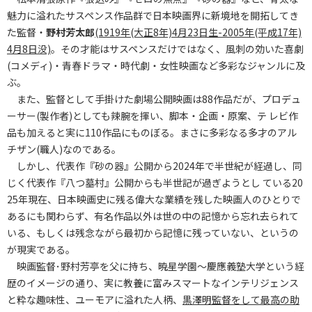
魅力に溢れたサスペンス作品群で日本映画界に新境地を開拓してき
た監督・
野村芳太郎
(1919年(大正8年)4月23日生-2005年(平成17年)
4月8日没)
。その才能はサスペンスだけではなく、風刺の効いた喜劇
(コメディ)・青春ドラマ・時代劇・女性映画など多彩なジャンルに及
ぶ。
また、監督として手掛けた劇場公開映画は88作品だが、プロデュ
ーサー(製作者)としても辣腕を揮い、脚本・企画・原案、テ レビ作
品も加えると実に110作品にものぼる。まさに多彩なる多才のアル
チザン(職人)なのである。
しかし、代表作『砂の器』公開から2024年で半世紀が経過し、同
じく代表作『八つ墓村』公開からも半世記が過ぎようとし ている20
25年現在、日本映画史に残る偉大な業績を残した映画人のひとりで
あるにも関わらず、有名作品以外は世の中の記憶から忘れ去られて
いる、もしくは残念ながら最初から記憶に残っていない、というの
が現実である。
映画監督･野村芳亭を父に持ち、暁星学園～慶應義塾大学という経
歴のイメージの通り、実に教養に富みスマートなインテリジェンス
と粋な趣味性、ユーモアに溢れた人柄、
黒澤明監督をして最高の助