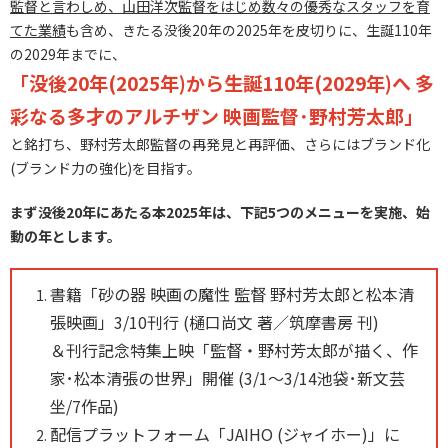
監督と言わしめ、山田洋次監督をはじめ数々の優秀なスタッフを育
てた業績
も含め、きたる没後20年の2025年を皮切りに、生誕110年
の2029年までに、
「没後20年(2025年)から―
―生誕110年(2029年)へ 多
彩なる多才のアルチザン 映画監督･野村芳太郎」
と銘打ち、野村芳太郎監督の再発見と再評価、さらにはブランド化
(ブランド力の強化)を目指す。
まず没後20年にあたる本2025年は、下記5つのメニューを実施、始
動の年とします。
書籍「砂の器 映画の魔性 監督 野村芳太郎と松本清
張映画」3/10刊行 (樋口尚文 著／筑摩書房 刊)
＆刊行記念特集上映「監督・野村芳太郎が描く、作
家･松本清張の世界」開催 (3/1～3/14池袋･新文芸
坐/7作品)
配信プラットフォーム「JAIHO (ジャイホー)」に