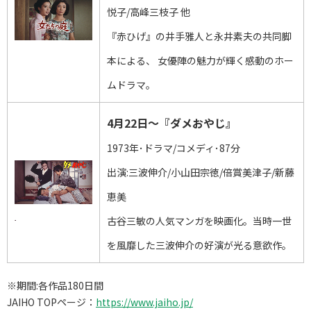
悦子/高峰三枝子 他
『赤ひげ』の井手雅人と永井素夫の共同脚
本による、 女優陣の魅力が輝く感動のホー
ムドラマ。
4月22日～『ダメおやじ』
1973年･ドラマ/コメディ･87分
出演:三波伸介/小山田宗徳/倍賞美津子/新藤
恵美
古谷三敏の人気マンガを映画化。当時一世
を風靡した三波伸介の好演が光る意欲作。
※期間:各作品180日間
JAIHO TOPページ：
https://www.jaiho.jp/