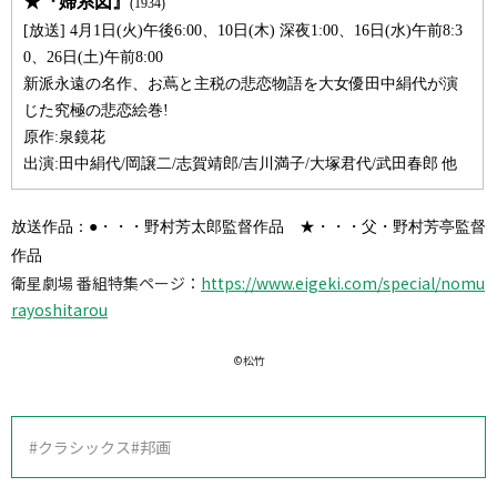
★『婦系図』
(1934)
[放送] 4月1日(火)午後6:00、10日(木) 深夜1:00、16日(水)午前8:3
0、26日(土)午前8:00
新派永遠の名作、お蔦と主税の悲恋物語を大女優田中絹代が演
じた究極の悲恋絵巻!
原作:泉鏡花
出演:田中絹代/岡譲二/志賀靖郎/吉川満子/大塚君代/武田春郎 他
放送作品：●・・・野村芳太郎監督作品 ★・・・父・野村芳亭監督
作品
衛星劇場 番組特集ページ：
https://www.eigeki.com/special/nomu
rayoshitarou
©松竹
#クラシックス
#邦画