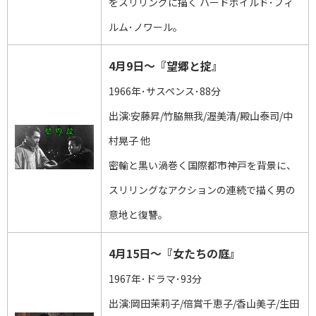
をスリリングに描く ハードボイルド･フィ
ルム･ノワール。
4月9日～『望郷と掟』
1966年･サスペンス･88分
出演:安藤昇/竹脇無我/渥美清/殿山泰司/中
村晃子 他
密輸と黒い渦巻く国際都市神戸を背景に、
スリリングなアクションの連続で描く男の
意地と復讐。
4月15日～『女たちの庭』
1967年･ドラマ･93分
出演:岡田茉莉子/倍賞千恵子/香山美子/生田