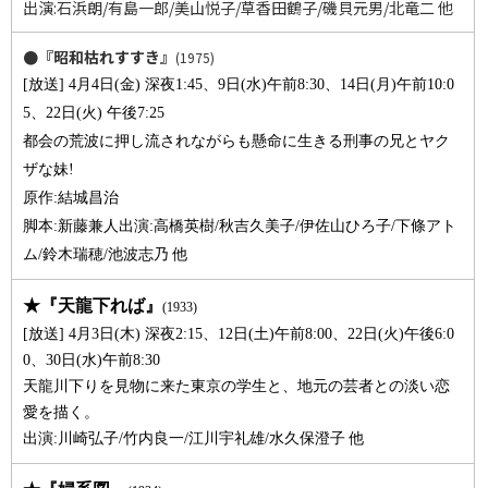
出演:石浜朗/有島一郎/美山悦子/草香田鶴子/磯貝元男/北竜二 他
●『昭和枯れすすき』
(1975)
[放送] 4月4日(金) 深夜1:45、9日(水)午前8:30、14日(月)午前10:0
5、22日(火) 午後7:25
都会の荒波に押し流されながらも懸命に生きる刑事の兄とヤク
ザな妹!
原作:結城昌治
脚本:新藤兼人
出演:高橋英樹/秋吉久美子/伊佐山ひろ子/下條アト
ム/鈴木瑞穂/池波志乃 他
★『天龍下れば』
(1933)
[放送] 4月3日(木) 深夜2:15、12日(土)午前8:00、22日(火)午後6:0
0、30日(水)午前8:30
天龍川下りを見物に来た東京の学生と、地元の芸者との淡い恋
愛を描く。
出演:川崎弘子/竹内良一/江川宇礼雄/水久保澄子 他