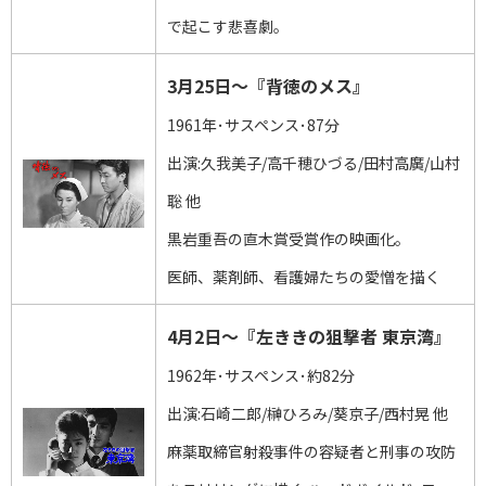
で起こす悲喜劇。
3月25日～『背徳のメス』
1961年･サスペンス･87分
出演:久我美子/高千穂ひづる/田村高廣/山村
聡 他
黒岩重吾の直木賞受賞作の映画化。
医師、薬剤師、看護婦たちの愛憎を描く
4月2日～『左ききの狙撃者 東京湾』
1962年･サスペンス･約82分
出演:石崎二郎/榊ひろみ/葵京子/西村晃 他
麻薬取締官射殺事件の容疑者と刑事の攻防