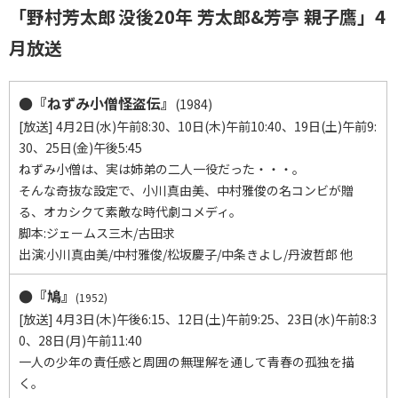
「野村芳太郎
没後20年 芳太郎&芳亭 親子鷹」4
月放送
●『ねずみ小僧怪盗伝』
(1984)
[放送] 4月2日(水)午前8:30、10日(木)午前10:40、19日(土)午前9:
30、25日(金)午後5:45
ねずみ小僧は、実は姉弟の二人一役だった・・・。
そんな奇抜な設定で、小川真由美、中村雅俊の名コンビが贈
る、オカシクて素敵な時代劇コメディ。
脚本:ジェームス三木/古田求
出演:小川真由美/中村雅俊/松坂慶子/中条きよし/丹波哲郎 他
●『鳩』
(1952)
[放送] 4月3日(木)午後6:15、12日(土)午前9:25、23日(水)午前8:3
0、28日(月)午前11:40
一人の少年の責任感と周囲の無理解を通して青春の孤独を描
く。