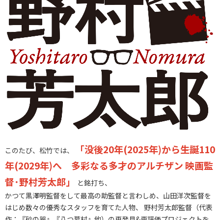
「没後20年(2025年)から―
生誕110
このたび、松竹では、
年(2029年)へ 多彩なる多才のアルチザン 映画監
督･野村芳太郎」
と銘打ち、
かつて黒澤明監督をして最高の助監督と言わしめ、山田洋次監督を
はじめ数々の優秀なスタッフを育てた人物、 野村芳太郎監督（代表
作：『砂の器』『八つ墓村』他）の再発見&再評価プロジェクトを