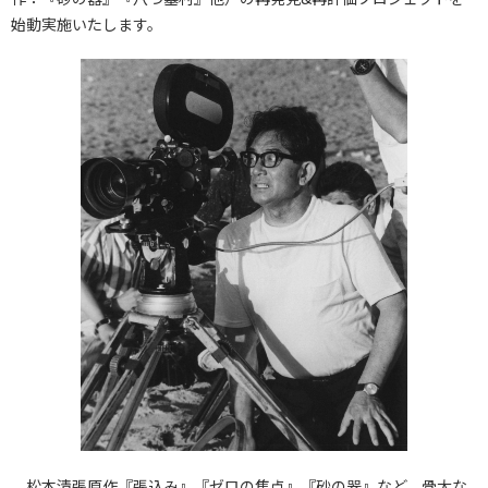
始動実施いたします。
松本清張原作『張込み』『ゼロの焦点』『砂の器』など、骨太な