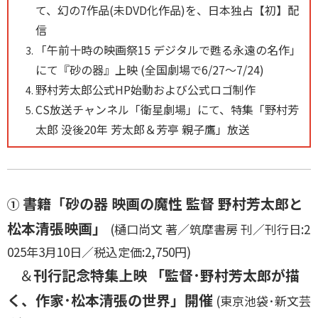
て、幻の7作品(未DVD化作品)を、日本独占【初】配
信
「午前十時の映画祭15 デジタルで甦る永遠の名作」
にて『砂の器』上映 (全国劇場で6/27～7/24)
野村芳太郎公式HP始動および公式ロゴ制作
CS放送チャンネル「衛星劇場」にて、特集「野村芳
太郎 没後20年 芳太郎＆芳亭 親子鷹」放送
書籍「砂の器 映画の魔性 監督 野村芳太郎と
①
松本清張映画」
(樋口尚文 著／筑摩書房 刊／刊行日:2
025年3月10日／税込定価:2,750円)
＆
刊行記念特集上映 「監督･野村芳太郎が描
く、作家･松本清張の世界」開催
(東京池袋･新文芸