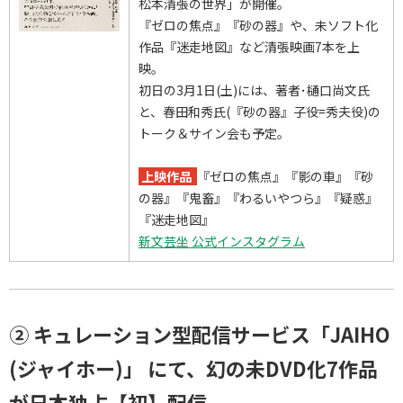
松本清張の世界」が開催。
『ゼロの焦点』『砂の器』や、未ソフト化
作品『迷走地図』など清張映画7本を上
映。
初日の3月1日(土)には、著者･樋口尚文氏
と、春田和秀氏(『砂の器』子役=秀夫役)の
トーク＆サイン会も予定。
上映作品
『ゼロの焦点』『影の車』『砂
の器』『鬼畜』『わるいやつら』『疑惑』
『迷走地図』
新文芸坐 公式インスタグラム
② キュレーション型配信サービス「JAIHO
(ジャイホー)」 にて、
幻の
未DVD化
7作品
が日本独占【初】配信