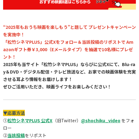
“2025年もおうち映画を楽しもう
”
と題して プレゼントキャンペーン
を実施中！
「松竹シネマPLUS」公式Xをフォロー＆当該投稿のリポストで Am
azonギフト券￥3,000（Eメールタイプ）を抽選で10名様にプレゼ
ント！
2025年も当サイト「松竹シネマPLUS」ならびに公式Xにて、Blu-ra
y＆DVD・デジタル配信・テレビ放送など、お家での映画体験を充実
させる耳より情報をお届けします！
ぜひご活用いただき、映画ライフをお楽しみください！
▼応募方法
①
松竹シネマPLUS 公式X
（旧Twitter）
@shochiku_video
をフォ
ロー
②
当該投稿
をリポスト