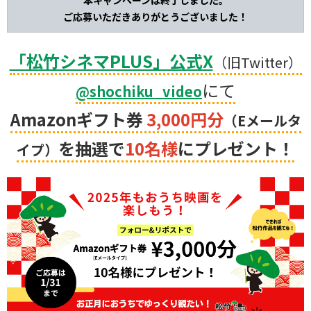
本キャンペーンは終了しました。
ご応募いただきありがとうございました！
「松竹シネマPLUS」公式X
（旧Twitter）
にて
@shochiku_video
Amazonギフト券
3,000円分
（Eメールタ
を抽選で
10名様
にプレゼント！
イプ）